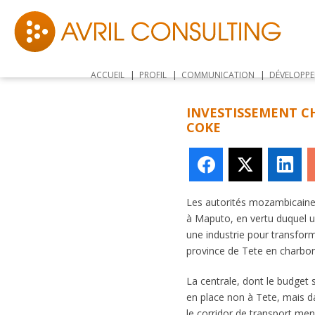
ACCUEIL
PROFIL
COMMUNICATION
DÉVELOPP
INVESTISSEMENT C
COKE
Facebook
X
Li
Les autorités mozambicaines
à Maputo, en vertu duquel u
une industrie pour transfor
province de Tete en charbon
La centrale, dont le budget s
en place non à Tete, mais d
le corridor de transport m