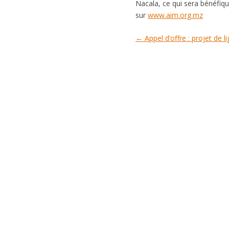
Nacala, ce qui sera bénéfiq
sur
www.aim.org.mz
Navigation des articles
←
Appel d’offre : projet de 