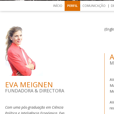
INÍCIO
PERFIL
COMUNICAÇÃO
D
(Engl
A
M
AV
EVA MEIGNEN
Ma
FUNDADORA & DIRECTORA
Mo
AV
Com uma pós-graduação em Ciência
re
Política e Inteligência Económica, Eva